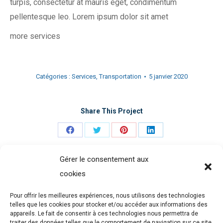
turpis, consectetur at mauris eget, condimentum
pellentesque leo. Lorem ipsum dolor sit amet
more services
Catégories :
Services
,
Transportation
5 janvier 2020
Share This Project
Partager
Partager
Partager
Partager
sur
sur
sur
sur
Gérer le consentement aux
Facebook
Twitter
Pinterest
LinkedIn
cookies
Navigation
PRÉCÉDENT
Pour offrir les meilleures expériences, nous utilisons des technologies
de
Poster Mockup
Onglet
telles que les cookies pour stocker et/ou accéder aux informations des
appareils. Le fait de consentir à ces technologies nous permettra de
précédent
traiter des données telles que le comportement de navigation sur ce site.