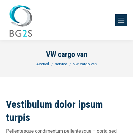
VW cargo van
Vous êtes ici :
Accueil
service
VW cargo van
Vestibulum dolor ipsum
turpis
Pellentesque condimentum pellentesque – porta sed