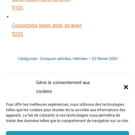
$120
Consectetur lorem dolor sit amet
$220
Catégories :
Compact vehicles
,
Vehicles
20 février 2020
Share This Project
Gérer le consentement aux
cookies
Partager
Partager
Partager
Partager
sur
sur
sur
sur
Pour offrir les meilleures expériences, nous utilisons des technologies
telles que les cookies pour stocker et/ou accéder aux informations des
Facebook
Twitter
Pinterest
LinkedIn
appareils. Le fait de consentir à ces technologies nous permettra de
Navigation
traiter des données telles que le comportement de navigation sur ce site.
PRÉCÉDENT